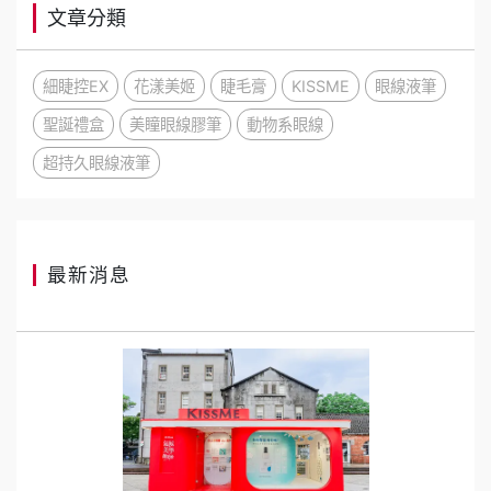
文章分類
細睫控EX
花漾美姬
睫毛膏
KISSME
眼線液筆
聖誕禮盒
美瞳眼線膠筆
動物系眼線
超持久眼線液筆
最新消息