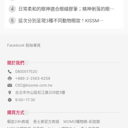
4
日常柔和的眼神適合眼線膠筆；精神俐落的眼⋯
5
這次分別呈現3種不同動物眼妝！KISSM⋯
Facebook 粉絲專頁
關於我們
0800017520
+886-2-2563-6256
CSC@kissme.com.tw
台北市中山區松江路328號3樓
9:00~17:30
購買方式
蝦皮24h商城
奇士美官方商城
MOMO購物網-彩妝館