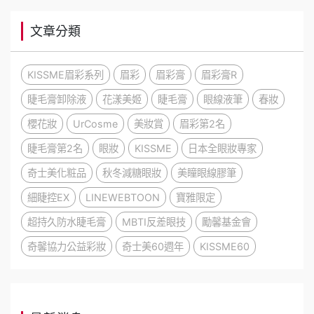
文章分類
KISSME眉彩系列
眉彩
眉彩膏
眉彩膏R
睫毛膏卸除液
花漾美姬
睫毛膏
眼線液筆
春妝
櫻花妝
UrCosme
美妝賞
眉彩第2名
睫毛膏第2名
眼妝
KISSME
日本全眼妝專家
奇士美化粧品
秋冬減糖眼妝
美瞳眼線膠筆
細睫控EX
LINEWEBTOON
寶雅限定
超持久防水睫毛膏
MBTI反差眼技
勵馨基金會
奇馨協力公益彩妝
奇士美60週年
KISSME60