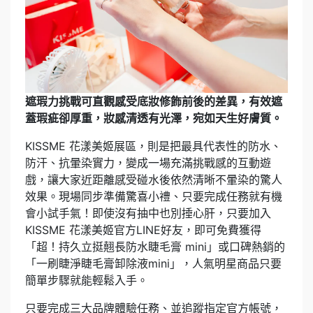
遮瑕力挑戰可直觀感受底妝修飾前後的差異，有效遮
蓋瑕疵卻厚重，妝感清透有光澤，宛如天生好膚質。
KISSME 花漾美姬展區，則是把最具代表性的防水、
防汗、抗暈染實力，變成一場充滿挑戰感的互動遊
戲，讓大家近距離感受碰水後依然清晰不暈染的驚人
效果。現場同步準備驚喜小禮、只要完成任務就有機
會小試手氣！即使沒有抽中也別捶心肝，只要加入
KISSME 花漾美姬官方LINE好友，即可免費獲得
「超！持久立挺翹長防水睫毛膏 mini」或口碑熱銷的
「一刷睫淨睫毛膏卸除液mini」，人氣明星商品只要
簡單步驟就能輕鬆入手。
只要完成三大品牌體驗任務、並追蹤指定官方帳號，