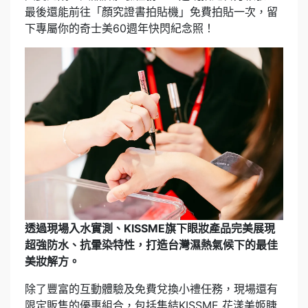
最後還能前往「顏究證書拍貼機」免費拍貼一次，留
下專屬你的奇士美60週年快閃紀念照！
透過現場入水實測、KISSME旗下眼妝產品完美展現
超強防水、抗暈染特性，打造台灣濕熱氣候下的最佳
美妝解方。
除了豐富的互動體驗及免費兌換小禮任務，現場還有
限定販售的優惠組合，包括集結KISSME 花漾美姬睫