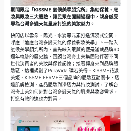
期間限定「KISSME 氣候美學顏究所」集結保養、底
妝與眼妝三大體驗，讓民眾在闖關過程中，親身感受
專為台灣多變天氣量身打造的美妝魅力。
快閃店以雲朵、陽光、水滴等元素打造沉浸式空間，
呼應「適應台灣多變天氣的保養彩妝美學」。一踏入
氣候美學顏究所內，首先映入眼簾的便是滿載品牌60
週年軌跡的歷史牆，回顧台灣奇士美集團陪伴著不同
世代消費者的美妝與保養記憶；接著轉身來到品牌體
驗區，這裡規劃了PuraVida 璞若美得、KISSME花漾
美姬、KISSME FERME三個品牌的體驗互動關卡，透
過肌膚檢測、產品體驗到滲透力與持妝測試，了解台
灣奇士美如何針對台灣多變天氣的肌膚與妝容需求，
打造有效的適應力對策。