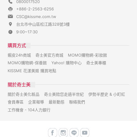
0800017520
+886-2-2563-6256
CSC@kissme.com.tw
台北市中山區松江路328號3樓
9:00~17:30
購買方式
蝦皮24h商城
奇士美官方商城
MOMO購物網-彩妝館
MOMO購物網-保養館
Yahoo! 購物中心
奇士美專櫃
KISSME 花漾美姬 購買地點
關於奇士美
關於奇士美化粧品
奇士美陪您走過半世紀
伊勢半歷史 & 小町紅
會員專區
企業報導
最新動態
聯絡我們
工作機會 - 104人力銀行