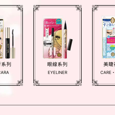
膏系列
眼線系列
美睫
CARA
EYELINER
CARE・