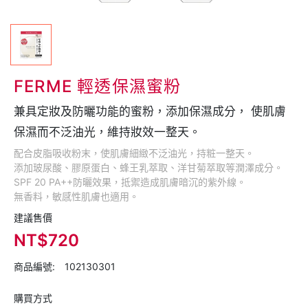
FERME 輕透保濕蜜粉
兼具定妝及防曬功能的蜜粉，添加保濕成分， 使肌膚
保濕而不泛油光，維持妝效一整天。
配合皮脂吸收粉末，使肌膚細緻不泛油光，持粧一整天。
添加玻尿酸、膠原蛋白、蜂王乳萃取、洋甘菊萃取等潤澤成分。
SPF 20 PA++防曬效果，抵禦造成肌膚暗沉的紫外線。
無香料，敏感性肌膚也適用。
建議售價
NT$720
商品編號:
102130301
購買方式