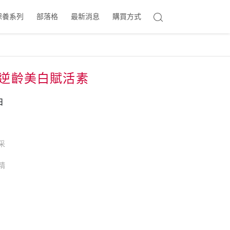
保養系列
部落格
最新消息
購買方式
萃 逆齡美白賦活素
白
​
精