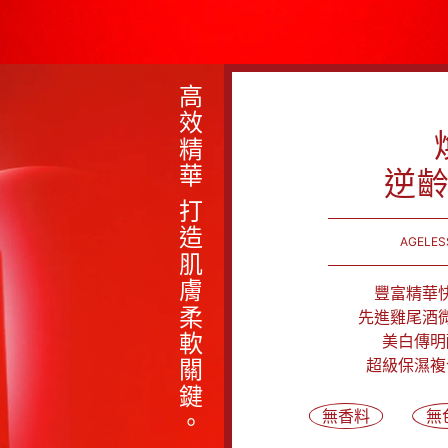
高效精華 打造肌膚柔軟關鍵。
逆
AGELES
豐富精華
先進雞尾酒
美白傳明
超級保濕複
無香料
無