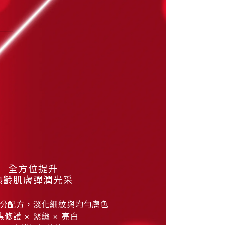
全方位提升
熟齡肌膚彈潤光采
分配方，淡化細紋與均勻膚色
焦修護 × 緊緻 × 亮白