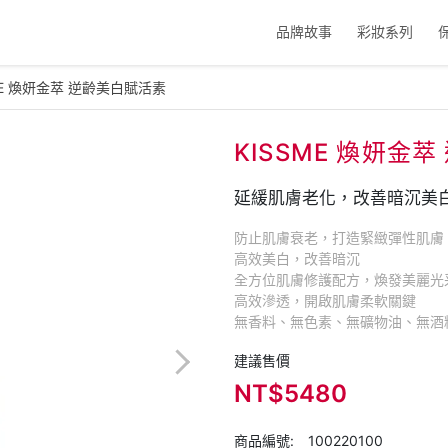
品牌故事
彩妝系列
ME 煥妍金萃 逆齡美白賦活素
KISSME 煥妍金
延緩肌膚老化，改善暗沉美
防止肌膚衰老，打造緊緻彈性肌膚​
高效美白，改善暗沉​
全方位肌膚修護配方，煥發美麗光采
高效滲透，開啟肌膚柔軟關鍵​
無香料、無色素、無礦物油、無酒
建議售價
NT$5480
商品編號:
100220100