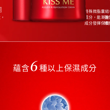
』
光
特殊微脂囊結
肽，
成分，能漸進
強
成分發揮保養
維
6
蘊含
種以上保濕成分