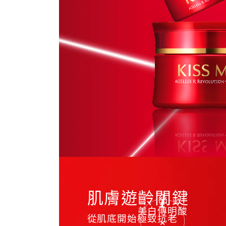
肌膚遊齡關鍵
美白傳明酸
從肌底開始極致抗老
×