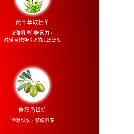
黃芩萃取精華
增強肌膚的防禦力，
減緩因乾燥引起的肌膚泛紅
修護角鯊烷
保濕鎖水、修護肌膚