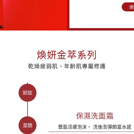
通
煥妍金萃系列
乾燥疲弱肌、年齡肌專屬修護
卸妝
保濕洗面霜
潔顏
豐盈活膚泡沫，
洗後澎彈飽富水感