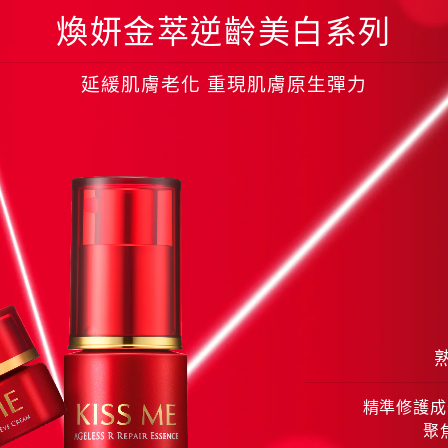
煥妍金萃逆齡美白系列
延緩肌膚老化 重現肌膚原生彈力
精準修護成
聚