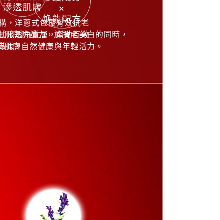
滲透肌膚
×
焕能配方
構，洋蔥式包覆有效抗老
式滲透角質層，幫助有效
化肌膚防護力，於抗老美白的同時，
效果。
持肌膚自然健康與年輕活力。