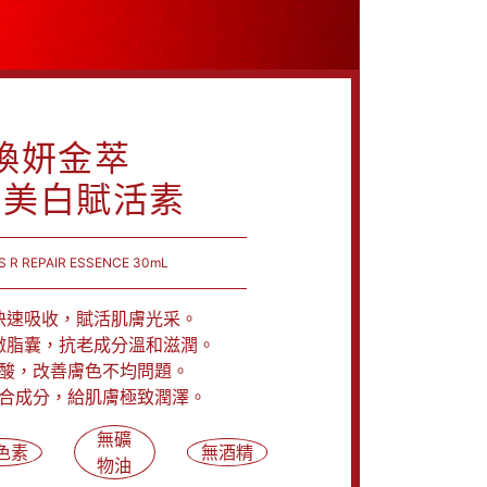
煥妍金萃
齡美白賦活素
S R REPAIR ESSENCE 30mL
快速吸收，賦活肌膚光采。
微脂囊，抗老成分溫和滋潤。
酸，改善膚色不均問題。
合成分，給肌膚極致潤澤。
無礦
色素
無酒精
物油