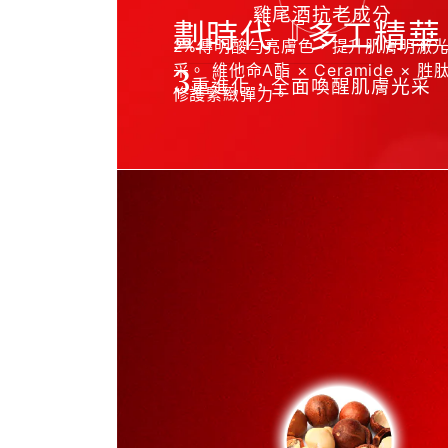
雞尾酒抗老成分
劃時代『多工精華
2%傳明酸勻亮膚色，提升肌膚明澈
3
采。 維他命A酯 × Ceramide × 胜
重進化，全面喚醒肌膚光采
修護緊緻彈力。