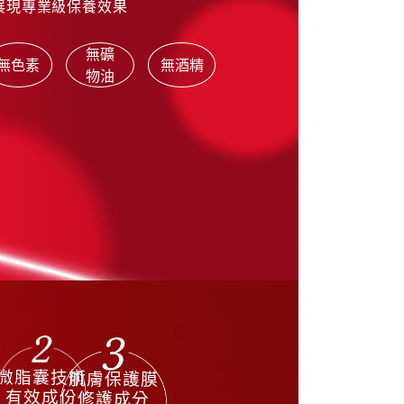
展現專業級保養效果
無礦
無色素
無酒精
物油
微脂囊技術
肌膚保護膜
有效成份
修護成分