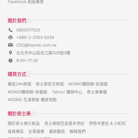
Facebook 粉絲專頁
關於我們
0800017520
+886-2-2563-6256
CSC@kissme.com.tw
台北市中山區松江路328號3樓
9:00~17:30
購買方式
蝦皮24h商城
奇士美官方商城
MOMO購物網-彩妝館
MOMO購物網-保養館
Yahoo! 購物中心
奇士美專櫃
KISSME 花漾美姬 購買地點
關於奇士美
關於奇士美化粧品
奇士美陪您走過半世紀
伊勢半歷史 & 小町紅
會員專區
企業報導
最新動態
聯絡我們