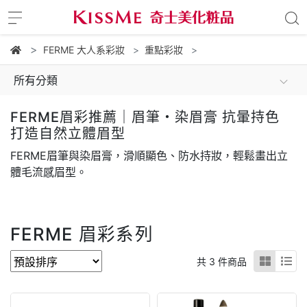
FERME 大人系彩妝
重點彩妝
所有分類
FERME眉彩推薦｜眉筆・染眉膏 抗暈持色
打造自然立體眉型
FERME眉筆與染眉膏，滑順顯色、防水持妝，輕鬆畫出立
體毛流感眉型。
FERME 眉彩系列
共 3 件商品