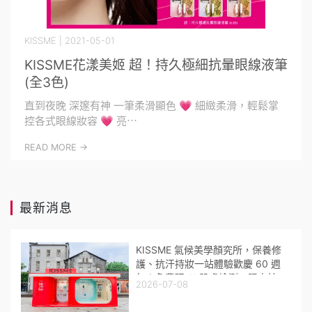
KISSME
| 2021-05-01
KISSME花漾美姬 超！持久極細抗暈眼線液筆
(全3色)
直到夜晚 深邃有神 一筆柔滑顯色 💗 細緻柔滑，輕鬆掌
控各式眼線妝容 💗 亮⋯
READ MORE ->
最新消息
KISSME 氣候美學顏究所，保養修
護、抗汗持妝一站體驗歡慶 60 週
年！免費玩 AI 肌膚檢測、限定拍
2026-07-08
貼機，闖關拿好禮！