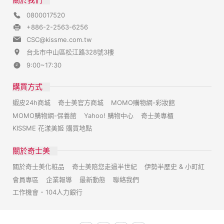
0800017520
+886-2-2563-6256
CSC@kissme.com.tw
台北市中山區松江路328號3樓
9:00~17:30
購買方式
蝦皮24h商城
奇士美官方商城
MOMO購物網-彩妝館
MOMO購物網-保養館
Yahoo! 購物中心
奇士美專櫃
KISSME 花漾美姬 購買地點
關於奇士美
關於奇士美化粧品
奇士美陪您走過半世紀
伊勢半歷史 & 小町紅
會員專區
企業報導
最新動態
聯絡我們
工作機會 - 104人力銀行