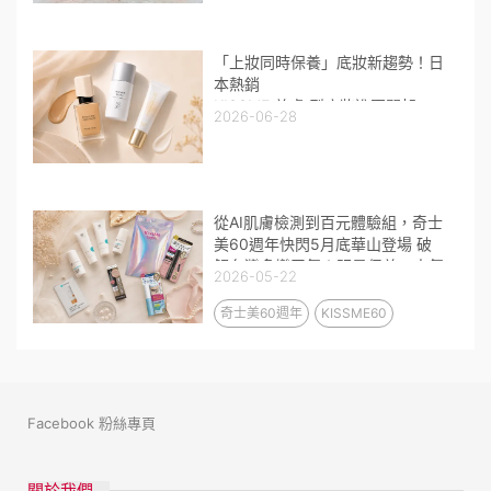
「上妝同時保養」底妝新趨勢！日
本熱銷
KISSME 養膚 型底妝進軍開架
2026-06-28
輕盈高遮粉底搭配妝前乳 打造全
天持久裸光肌
從AI肌膚檢測到百元體驗組，奇士
美60週年快閃5月底華山登場 破
解台灣多變天氣！明星保養、人氣
2026-05-22
眼妝不到300元限量開搶！
奇士美60週年
KISSME60
Facebook 粉絲專頁
關於我們