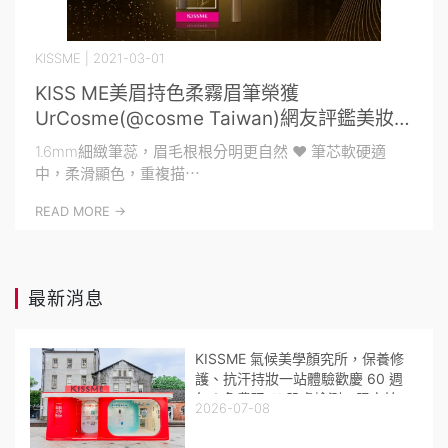
KISSME
| 2021-03-01
KISS ME美眉持色柔霧眉筆榮獲
UrCosme(@cosme Taiwan)網友評鑑美妝賞
2020年度大賞 眉彩第2名
1.6mm細緻筆蕊，眉毛根根分明更自然 ❤️ 筆芯軟硬適
中，柔滑顯色，重複描⋯
READ MORE ->
最新消息
KISSME 氣候美學顏究所，保養修
護、抗汗持妝一站體驗歡慶 60 週
年！免費玩 AI 肌膚檢測、限定拍
2026-07-08
貼機，闖關拿好禮！