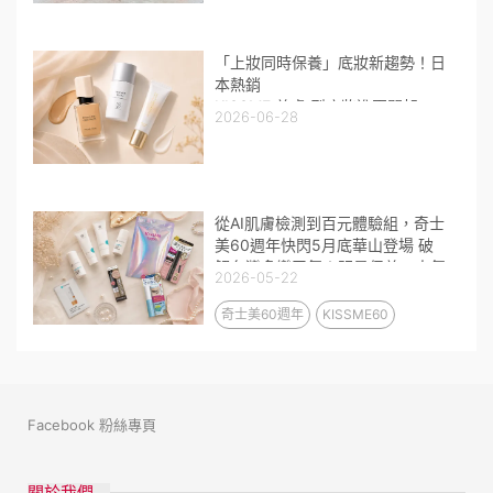
「上妝同時保養」底妝新趨勢！日
本熱銷
KISSME 養膚 型底妝進軍開架
2026-06-28
輕盈高遮粉底搭配妝前乳 打造全
天持久裸光肌
從AI肌膚檢測到百元體驗組，奇士
美60週年快閃5月底華山登場 破
解台灣多變天氣！明星保養、人氣
2026-05-22
眼妝不到300元限量開搶！
奇士美60週年
KISSME60
Facebook 粉絲專頁
關於我們