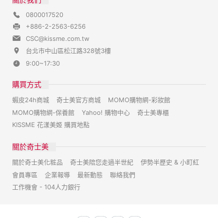
0800017520
+886-2-2563-6256
CSC@kissme.com.tw
台北市中山區松江路328號3樓
9:00~17:30
購買方式
蝦皮24h商城
奇士美官方商城
MOMO購物網-彩妝館
MOMO購物網-保養館
Yahoo! 購物中心
奇士美專櫃
KISSME 花漾美姬 購買地點
關於奇士美
關於奇士美化粧品
奇士美陪您走過半世紀
伊勢半歷史 & 小町紅
會員專區
企業報導
最新動態
聯絡我們
工作機會 - 104人力銀行