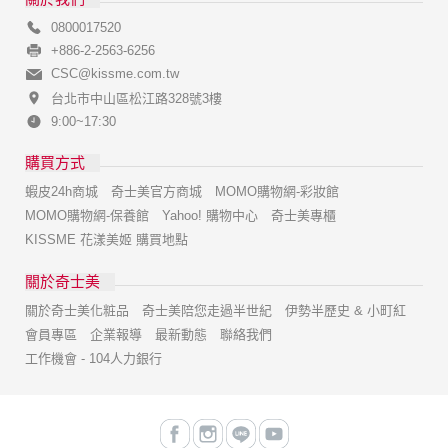
0800017520
+886-2-2563-6256
CSC@kissme.com.tw
台北市中山區松江路328號3樓
9:00~17:30
購買方式
蝦皮24h商城
奇士美官方商城
MOMO購物網-彩妝館
MOMO購物網-保養館
Yahoo! 購物中心
奇士美專櫃
KISSME 花漾美姬 購買地點
關於奇士美
關於奇士美化粧品
奇士美陪您走過半世紀
伊勢半歷史 & 小町紅
會員專區
企業報導
最新動態
聯絡我們
工作機會 - 104人力銀行