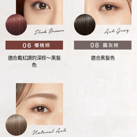
適合戴紅調的
深棕～黑髮
適合黑髮色
色