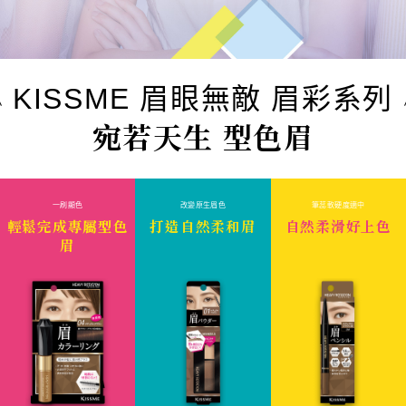
KISSME 眉眼無敵 眉彩系列
宛若天生 型色眉
一刷顯色
改變原生眉色
筆蕊軟硬度適中
輕鬆完成專屬型色
打造自然柔和眉
自然柔滑好上色
眉